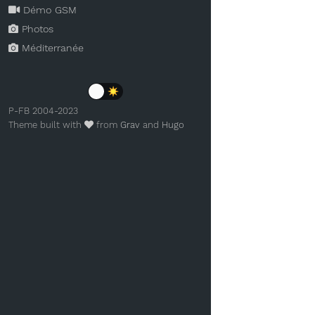
Démo GSM
Photos
Méditerranée
P-FB 2004-2023
Theme built with
from
Grav
and
Hugo