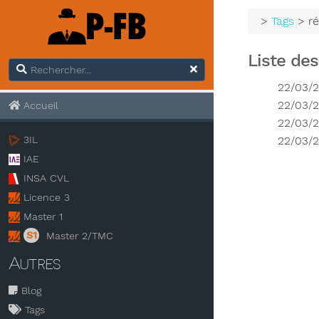
>
Tags
> r
Liste des
22/03/
22/03/
Accueil
22/03/
22/03/
3IL
IAE
INSA CVL
Licence 3
Master 1
S1
Master 2/TMC
Autres
Blog
Tags